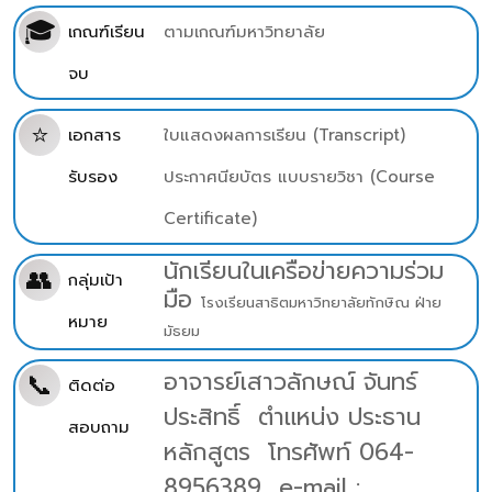
🎓
เกณฑ์เรียน
ตามเกณฑ์มหาวิทยาลัย
จบ
⭐
เอกสาร
ใบแสดงผลการเรียน (Transcript)
รับรอง
ประกาศนียบัตร แบบรายวิชา (Course
Certificate)
นักเรียนในเครือข่ายความร่วม
👥
กลุ่มเป้า
มือ
โรงเรียนสาธิตมหาวิทยาลัยทักษิณ ฝ่าย
หมาย
มัธยม
อาจารย์เสาวลักษณ์ จันทร์
📞
ติดต่อ
ประสิทธิ์ ตำแหน่ง ประธาน
สอบถาม
หลักสูตร
โทรศัพท์ 064-
8956389
e-mail :