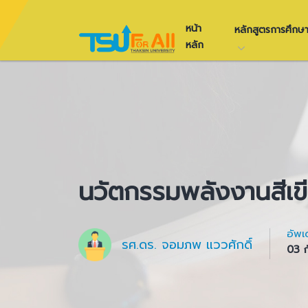
หน้า
หลักสูตรการศึก
หลัก
นวัตกรรมพลังงานสีเขีย
อัพเ
รศ.ดร. จอมภพ แววศักดิ์
03 