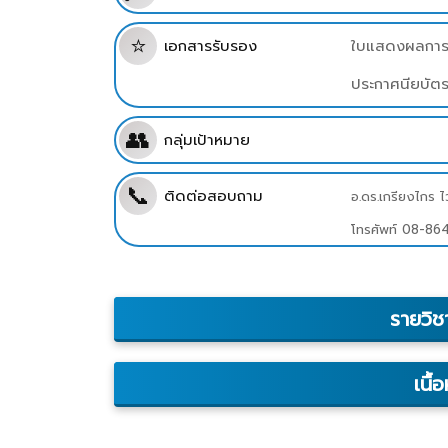
⭐
เอกสารรับรอง
ใบแสดงผลการเ
ประกาศนียบัต
👥
กลุ่มเป้าหมาย
📞
ติดต่อสอบถาม
อ.ดร.เกรีย
โทรศัพท์ 08-8
รายวิช
เนื้